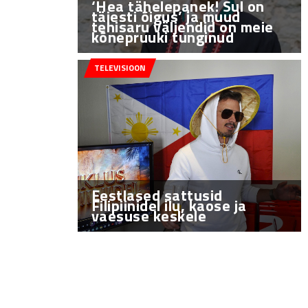
‘Hea tähelepanek! Sul on
täiesti õigus’ ja muud
tehisaru väljendid on meie
kõnepruuki tunginud
TELEVISIOON
Eestlased sattusid
Filipiinidel ilu, kaose ja
vaesuse keskele