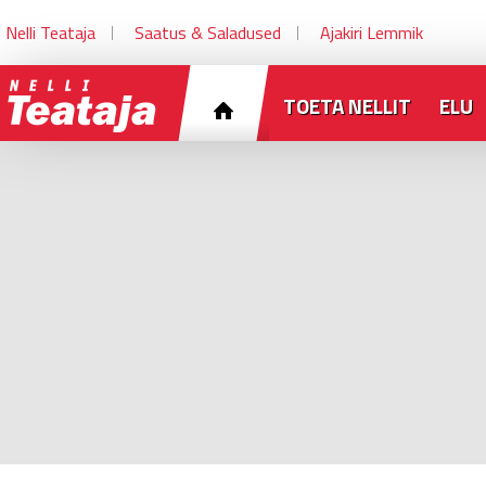
Nelli Teataja
Saatus & Saladused
Ajakiri Lemmik
TOETA NELLIT
ELU