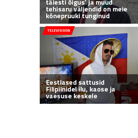
täiesti õigus’ ja muud
tehisaru väljendid on meie
kõnepruuki tunginud
TELEVISIOON
Eestlased sattusid
Filipiinidel ilu, kaose ja
vaesuse keskele