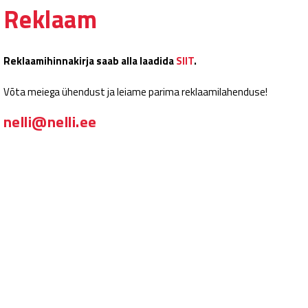
Reklaam
Reklaamihinnakirja saab alla laadida
SIIT
.
Võta meiega ühendust ja leiame parima reklaamilahenduse!
nelli@nelli.ee