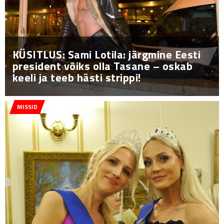
KÜSITLUS: Sami Lotila: järgmine Eesti
president võiks olla Tasane – oskab
keeli ja teeb hästi strippi!
MISSID