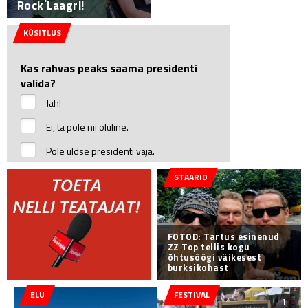
Rock Laagri!
KÜSITLUS
Kas rahvas peaks saama presidenti
valida?
Jah!
Ei, ta pole nii oluline.
Pole üldse presidenti vaja.
STAARID
FOTOD: Tartus esinenud
ZZ Top tellis kogu
õhtusöögi väikesest
burksikohast
ELU
FESTIVAL
1