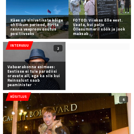
Käes on sinivetikate kõige
FOTOD: Viiekas õlle eest.
ohtlikum periood, Pirita
Vaata, kui palju
ranna veeproov osutus
Õllesummeril söök ja jook
positiivseks
maksab
INTERVJUU
2
Vabaerakonna esimees:
Eestisse ei tule paradiisi
oravate all, ega ka siis kui
Reinsalust saab
peaminister
KÜSITLUS
6