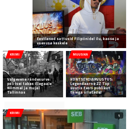
Eestlased sattusid Filipiinidel ilu, kaose ja
vaesuse keskele
KRIMI
MUUSIKA
2
2
Valgevene rändesurve:
KONTSERDIARVUSTUS:
politsei tabas illegaale
Legendaarne ZZ Top
Nõmmel ja mujal
suutis Eesti publikut
Tallinnas
täiega üllatada!
KRIMI
1