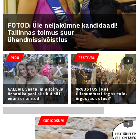
FOTOD: Üle neljakümne kandidaadi!
Tallinnas toimus suur
ühendmissivõistlus
PIDU
FESTIVAL
3
3
GALERII: vaata, mis toimus
ARVUSTUS | Kas
Kroonika peol siis kui pilti
Õllesummeri tagasitulek
enam ei tehtud!
õigustas ootusi?
KURIOOSUM
1