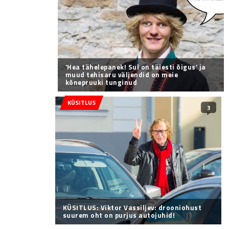
‘Hea tähelepanek! Sul on täiesti õigus’ ja
muud tehisaru väljendid on meie
kõnepruuki tunginud
KÜSITLUS
3
KÜSITLUS: Viktor Vassiljev: drooniohust
suurem oht on purjus autojuhid!